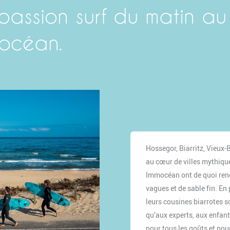
passion surf du matin au
mocéan.
Hossegor, Biarritz, Vieux-
au cœur de villes mythique
Immocéan ont de quoi rend
vagues et de sable fin. En
leurs cousines biarrotes 
qu’aux experts, aux enfant
pour tous les goûts et pou