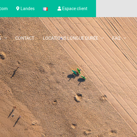
.com
Landes
Espace client
S
CONTACT
LOCATIONS LONGUE DURÉE
FAQ