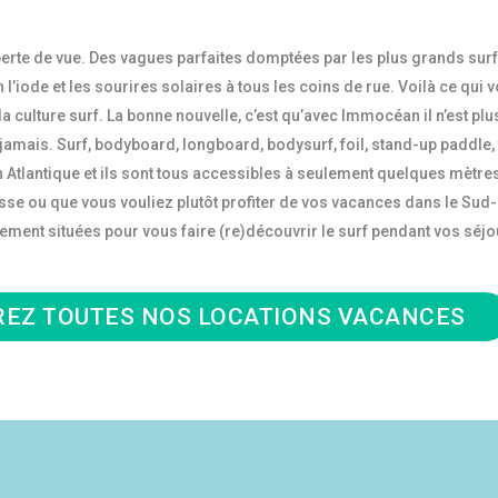
erte de vue. Des vagues parfaites domptées par les plus grands sur
l’iode et les sourires solaires à tous les coins de rue. Voilà ce qui
la culture surf. La bonne nouvelle, c’est qu’avec Immocéan il n’est pl
mais. Surf, bodyboard, longboard, bodysurf, foil, stand-up paddle, 
céan Atlantique et ils sont tous accessibles à seulement quelques mèt
e ou que vous vouliez plutôt profiter de vos vacances dans le Sud-Ou
ment situées pour vous faire (re)découvrir le surf pendant vos séjo
EZ TOUTES NOS LOCATIONS VACANCES