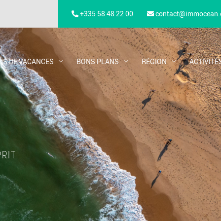
+335 58 48 22 00
contact@immocean
NS DE VACANCES
BONS PLANS
RÉGION
ACTIVITÉ
PRIT