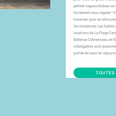
petites vagues dodues ou 
forcément vous régaler ! Su
traverser pour se retrouver
les résidences Les Sables
locations de La Plage Cen
Bellevue Clémenceau de Bia
infatigables sont quasime
portée de main en séjour
TOUTES 