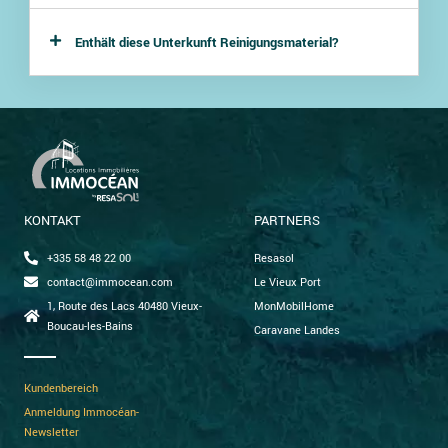
Enthält diese Unterkunft Reinigungsmaterial?
KONTAKT
PARTNERS
+335 58 48 22 00
Resasol
contact@immocean.com
Le Vieux Port
1, Route des Lacs 40480 Vieux-
MonMobilHome
Boucau-les-Bains
Caravane Landes
Kundenbereich
Anmeldung Immocéan-
Newsletter