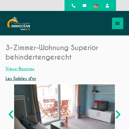
Zum
Inhalt
HAU
springen
3-Zimmer-Wohnung Superior
behindertengerecht
Vieux-Boucau
Les Sables d'or