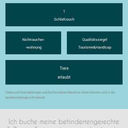
1
Schlafcouch
Nichtraucher-
Qualitätssiegel
-wohnung
Tourisme&Handicap
Tiere
erlaubt
Partys und Veranstaltungen, welche die anderen Bewohner stören könnten, sind in der
Apartmentanlage nicht erlaubt.
Ich buche meine behindertengerechte