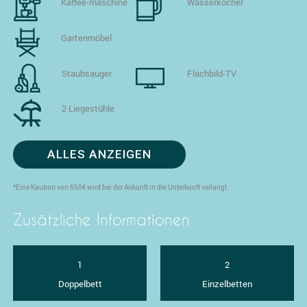
Kaffee-maschine
Wasserkocher
Gartenmöbel
Staubsauger
Flachbild-TV
2 Liegestühle
ALLES ANZEIGEN
*Eine Kaution von 650€ wird bei der Ankunft in der Unterkunft verlangt.
Zusätzliche Informationen
1
2
Doppelbett
Einzelbetten