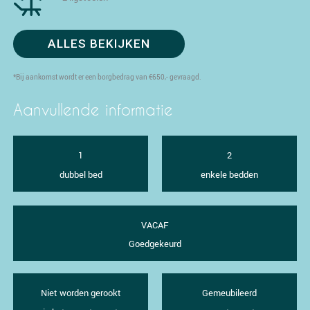
ALLES BEKIJKEN
*Bij aankomst wordt er een borgbedrag van €650,- gevraagd.
Aanvullende informatie
1
2
dubbel bed
enkele bedden
VACAF
Goedgekeurd
Niet worden gerookt
Gemeubileerd